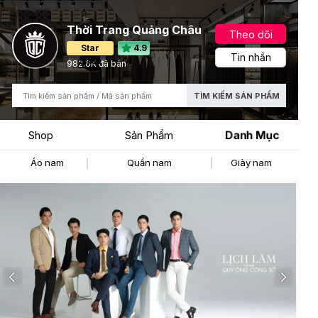
Thời Trang Quảng Châu
Theo dõi
Star
4.9
Tin nhắn
Shop
982.6K đã bán
TÌM KIẾM SẢN PHẨM
Danh Mục
Shop
Sản Phẩm
Áo nam
Quần nam
Giày nam