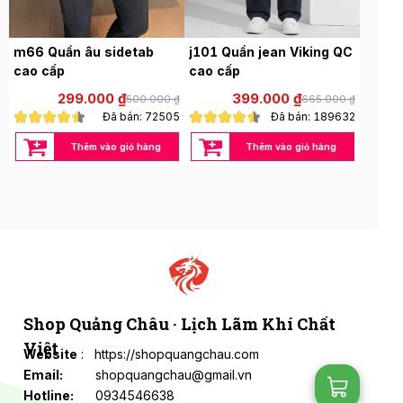
m66 Quần âu sidetab
j101 Quần jean Viking QC
cao cấp
cao cấp
299.000 ₫
399.000 ₫
500.000 ₫
665.000 ₫
Đã bán: 72505
Đã bán: 189632
Thêm vào giỏ hàng
Thêm vào giỏ hàng
Shop Quảng Châu · Lịch Lãm Khí Chất
Việt
Website
: https://shopquangchau.com
Email:
shopquangchau@gmail.vn
Hotline:
0934546638