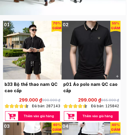
70%
55%
01
02
GIẢM
GIẢM
b33 Bộ thể thao nam QC
p01 Áo polo nam QC cao
cao cấp
cấp
299.000 ₫
299.000 ₫
990.000 ₫
665.000 ₫
Đã bán: 287143
Đã bán: 125842
Thêm vào giỏ hàng
Thêm vào giỏ hàng
40%
40%
03
04
GIẢM
GIẢM