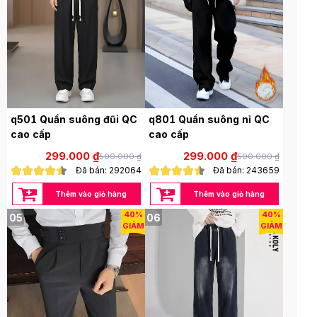
q501 Quần suông đũi QC
q801 Quần suông nỉ QC
cao cấp
cao cấp
299.000 ₫
299.000 ₫
500.000 ₫
500.000 ₫
Đã bán: 292064
Đã bán: 243659
Thêm vào giỏ hàng
Thêm vào giỏ hàng
40%
40%
05
06
GIẢM
GIẢM